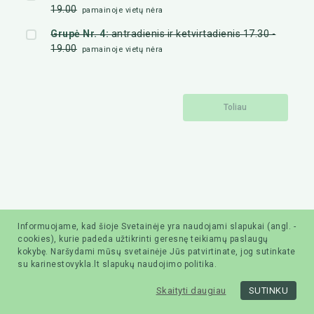
19.00
pamainoje vietų nėra
Grupė Nr. 4:
antradienis ir ketvirtadienis 17.30 -
19.00
pamainoje vietų nėra
Toliau
Informuojame, kad šioje Svetainėje yra naudojami slapukai (angl. -
cookies), kurie padeda užtikrinti geresnę teikiamų paslaugų
kokybę. Naršydami mūsų svetainėje Jūs patvirtinate, jog sutinkate
su karinestovykla.lt slapukų naudojimo politika.
Skaityti daugiau
SUTINKU